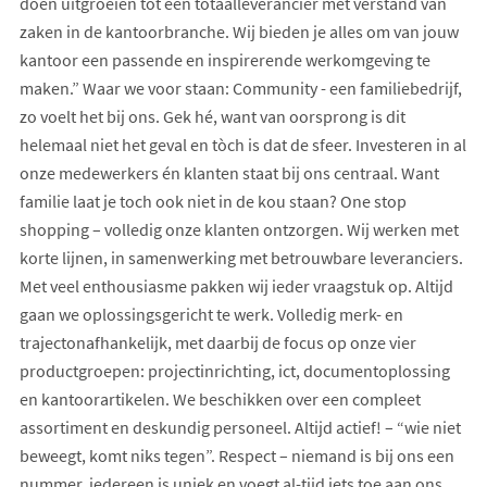
doen uitgroeien tot een totaalleverancier met verstand van
zaken in de kantoorbranche. Wij bieden je alles om van jouw
kantoor een passende en inspirerende werkomgeving te
maken.” Waar we voor staan: Community - een familiebedrijf,
zo voelt het bij ons. Gek hé, want van oorsprong is dit
helemaal niet het geval en tòch is dat de sfeer. Investeren in al
onze medewerkers én klanten staat bij ons centraal. Want
familie laat je toch ook niet in de kou staan? One stop
shopping – volledig onze klanten ontzorgen. Wij werken met
korte lijnen, in samenwerking met betrouwbare leveranciers.
Met veel enthousiasme pakken wij ieder vraagstuk op. Altijd
gaan we oplossingsgericht te werk. Volledig merk- en
trajectonafhankelijk, met daarbij de focus op onze vier
productgroepen: projectinrichting, ict, documentoplossing
en kantoorartikelen. We beschikken over een compleet
assortiment en deskundig personeel. Altijd actief! – “wie niet
beweegt, komt niks tegen”. Respect – niemand is bij ons een
nummer, iedereen is uniek en voegt al-tijd iets toe aan ons