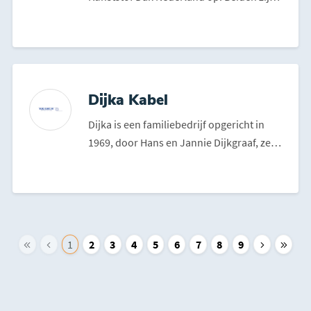
tot op de dag ...
Dijka Kabel
Dijka is een familiebedrijf opgericht in
1969, door Hans en Jannie Dijkgraaf, ze
zijn gestart met...
1
2
3
4
5
6
7
8
9