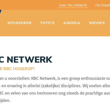
over rbc netwerk
rbc maat
SPONSOREN
FOTO'S
AGENDA
NIEUWS
C NETWERK
E RBC HOGEROP!
aan u voorstellen: RBC Netwerk, is een groep enthousiaste 
n ervaring in allerlei (zakelijke) disciplines. Wij voelen al
C en velen van ons herinneren nog steeds de prachtige av
ijden.