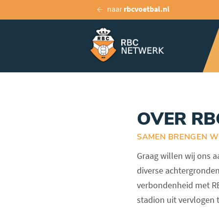
naar
rbcvoetbal.nl
OVER RB
SAMEN BRENGEN W
Graag willen wij ons 
diverse achtergronden e
verbondenheid met RB
stadion uit vervlogen t