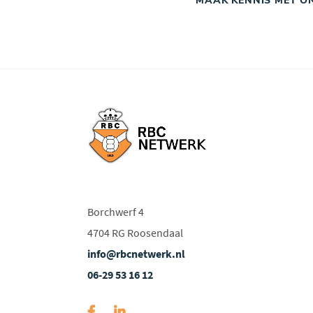
MAAK KENNIS MET O
Borchwerf 4
4704 RG Roosendaal
info@rbcnetwerk.nl
06-29 53 16 12