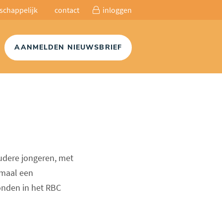
schappelijk
contact
inloggen
AANMELDEN NIEUWSBRIEF
oudere jongeren, met
lemaal een
onden in het RBC