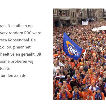
aan. Niet alleen op
netwerk rondom RBC werd
oreca Roosendaal. De
.q. brug naar het
heeft velen geraakt. Dit
ivisme proberen wij
den te
e binden aan de