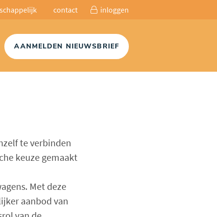
schappelijk
contact
inloggen
AANMELDEN NIEUWSBRIEF
zelf te verbinden
ische keuze gemaakt
wagens. Met deze
lijker aanbod van
srol van de