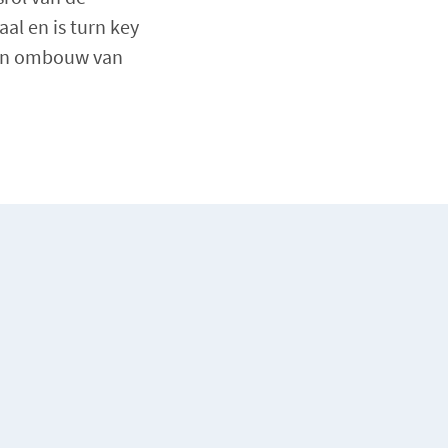
al en is turn key
- en ombouw van