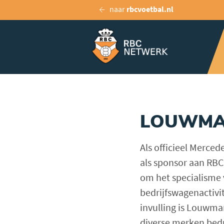
naar
rbcvoetbal.nl
LOUWMAN
Als officieel Merce
als sponsor aan RBC
om het specialisme 
bedrijfswagenactiv
invulling is Louwma
diverse merken bedr