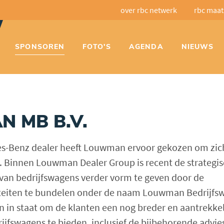
over rbc netwerk
rbc maat
SPONSOREN
FOTO'S
AGENDA
NIEUWS
 MB B.V.
des-Benz dealer heeft Louwman ervoor gekozen om zich
. Binnen Louwman Dealer Group is recent de strateg
van bedrijfswagens verder vorm te geven door de
iteiten te bundelen onder de naam Louwman Bedrijfs
n in staat om de klanten een nog breder en aantrekke
ijfswagens te bieden, inclusief de bijbehorende advie