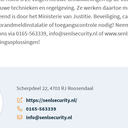
euwe technieken en regelgeving. Ze werken daartoe m
end is door het Ministerie van Justitie. Beveiliging,
 brandmeldinstalatie of toegangscontrole nodig? Nee
ons via 0165-563339, info@senlsecurity.nl of www.senl
igingsoplossingen!
Scherpdeel 22, 4703 RJ Roosendaal
https://senlsecurity.nl/
0165-563339
info@senlsecurity.nl