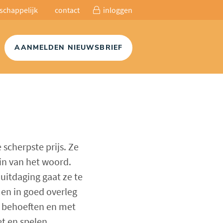
schappelijk
contact
inloggen
AANMELDEN NIEUWSBRIEF
 scherpste prijs. Ze
in van het woord.
uitdaging gaat ze te
men in goed overleg
n behoeften en met
et en spelen