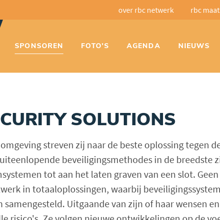
over rbc netwerk
rbc maat
SPONSOREN
FOTO'S
AGENDA
NIEUWS
SECURITY SOLUTIONS
n omgeving streven zij naar de beste oplossing tegen de
uiteenlopende beveiligingsmethodes in de breedste z
systemen tot aan het laten graven van een slot. Geen 
twerk in totaaloplossingen, waarbij beveiligingssyste
 samengesteld. Uitgaande van zijn of haar wensen e
le risico's. Ze volgen nieuwe ontwikkelingen op de vo