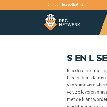
naar
rbcvoetbal.nl
S EN L 
In iedere situatie e
bieden hun klanten 
Van standaard alarm
ver. Ze leveren maa
met de klant worden
inachtneming van al