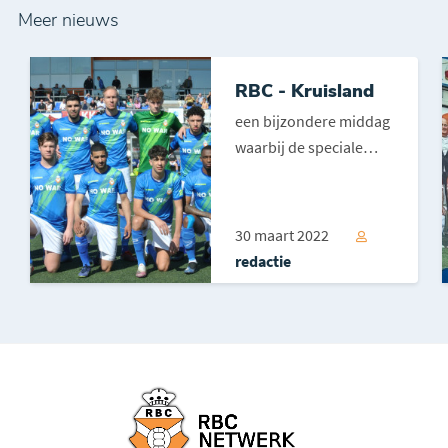
Meer nieuws
RBC - Kruisland
een bijzondere middag
waarbij de speciale
shirts geveild werden
voor het goede doel,
een speciale gast zijn
30 maart 2022
opwachting maakte en
redactie
de 3 punten in
Roosendaal bl...