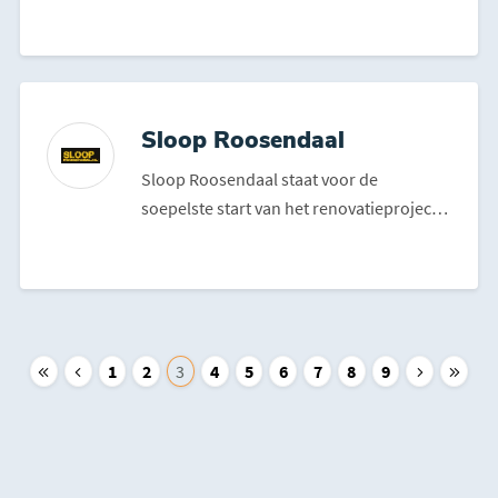
milieuverantwoord inzamele...
Sloop Roosendaal
Sloop Roosendaal staat voor de
soepelste start van het renovatieproject.
Ze slopen badkamers, keu...
1
2
3
4
5
6
7
8
9