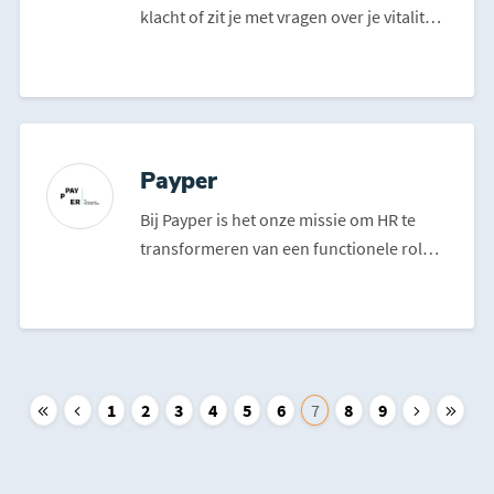
klacht of zit je met vragen over je vitaliteit
of gezondhei...
Payper
Bij Payper is het onze missie om HR te
transformeren van een functionele rol
naar een relationele...
1
2
3
4
5
6
7
8
9