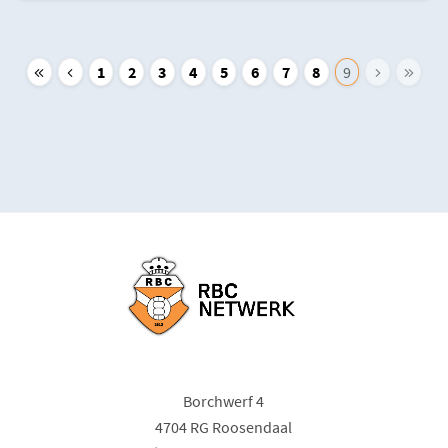
1
2
3
4
5
6
7
8
9
Borchwerf 4
4704 RG Roosendaal