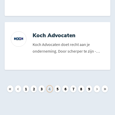
wonen met warme zorg ...
Koch Advocaten
Koch Advocaten doet recht aan je
onderneming. Door scherper te zijn -
helderder te zijn - ande...
1
2
3
4
5
6
7
8
9